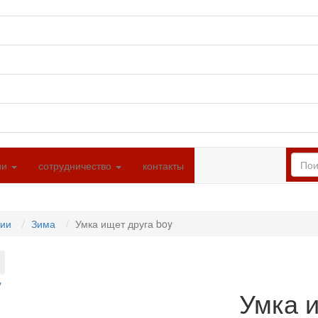
ии
сотрудничество
контакты
ции
Зима
Умка ищет друга boy
Умка и