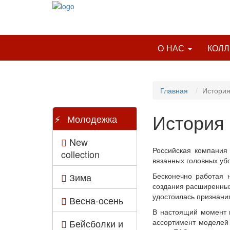
О НАС
КОЛ
Главная
История
История
Молодежка
New
Российская компания 
collection
вязанных головных убо
Бесконечно работая 
Зима
создания расширенных
удостоилась признания
Весна-осень
В настоящий момент н
ассортимент моделей 
Бейсболки и