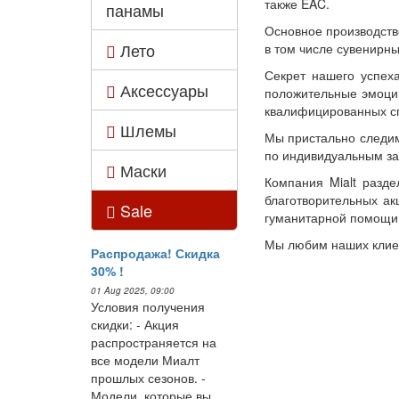
также EAC.
панамы
Основное производств
Лето
в том числе сувенирн
Секрет нашего успех
Аксессуары
положительные эмоции
квалифицированных сп
Шлемы
Мы пристально следим
по индивидуальным зак
Маски
Компания Mialt разде
благотворительных а
Sale
гуманитарной помощи
Мы любим наших клиен
Распродажа! Скидка
30% !
01 Aug 2025, 09:00
Условия получения
скидки: - Акция
распространяется на
все модели Миалт
прошлых сезонов. -
Модели, которые вы