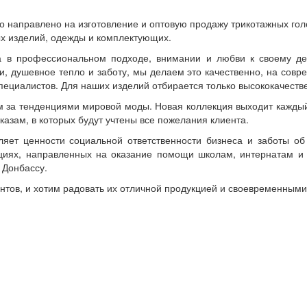
о направлено на изготовление и оптовую продажу трикотажных голо
ых изделий, одежды и комплектующих.
а в профессиональном подходе, внимании и любви к своему д
, душевное тепло и заботу, мы делаем это качественно, на сов
ециалистов. Для наших изделий отбирается только высококачеств
 за тенденциями мировой моды. Новая коллекция выходит каждый 
азам, в которых будут учтены все пожелания клиента.
ляет ценности социальной ответственности бизнеса и заботы о
кциях, направленных на оказание помощи школам, интернатам и 
 Донбассу.
тов, и хотим радовать их отличной продукцией и своевременными