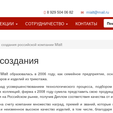
8 929 504 06 82
mialt@mail.ru
ЛЕКЦИИ
СОТРУДНИЧЕСТВО
КОНТАКТЫ
 создания российской компании Mialt
 создания
Mialt образовалась в 2006 году, как семейное предприятие, ос
ров и изделий из трикотажа.
над усовершенствованием технологического процесса, подбором
 коллекций, фирма к 2008 году сумела представить свою продукци
 на Российском рынке, получив Диплом соответствия качества от 
а счету компании множество наград, премий и званий, которые 
и неизменное высокое качество изделий, в том числе, благодар