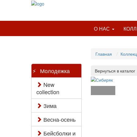
О НАС
КОЛ
Главная
Коллек
Молодежка
New
collection
Зима
Весна-осень
Бейсболки и