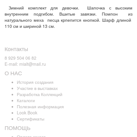
Зимний комплект для девочки. Шапочка с высоким
внутренним подгибом. Вшитые завязки. Помпон из
натурального меха песца крпепится кнопкой. Шарф длиной
110 см и шириной 13 см.
Контакты
8 929 504 06 82
E-mail: mialt@mail.ru
О НАС
История создания
Участие в выставках
Разработка Коллекций
Каталоги
Полезная информация
Look Book
Сертификаты
ПОМОЩЬ
Оплата заказа