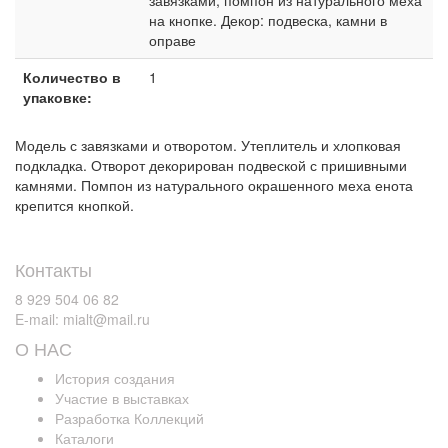
на кнопке. Декор: подвеска, камни в
оправе
Количество в
1
упаковке:
Модель с завязками и отворотом. Утеплитель и хлопковая
подкладка. Отворот декорирован подвеской с пришивными
камнями. Помпон из натурального окрашенного меха енота
крепится кнопкой.
Контакты
8 929 504 06 82
E-mail: mialt@mail.ru
О НАС
История создания
Участие в выставках
Разработка Коллекций
Каталоги