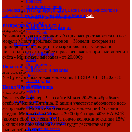
новости
История создания
Молодежка
New collection
Зима
Весна-осень
Бейсболки и
Участие в выставках
панамы
Лето
Аксессуары
Шлемы
Маски
Sale
Разработка Коллекций
Каталоги
Распродажа! Скидка 30% !
Полезная информация
01 Aug 2025, 09:00
Look Book
Условия получения скидки: - Акция распространяется на все
Сертификаты
модели Миалт прошлых сезонов. - Модели, которые вы
коллекции
приобретаете по акции - не маркированы; - Скидка не
Молодежка
показана в ценах на сайте и рассчитывается при выставлении
New collection
счёта - Минимальный заказ - от 20.000р
Зима
Весна-осень
Новая коллекция!
Бейсболки и панамы
31 Jan 2025, 18:00
Лето
Ура! у нас вышла новая коллекция: ВЕСНА-ЛЕТО 2025 !!!
Аксессуары
Шлемы
Новая Черная Пятница
Маски
19 Nov 2024, 00:00
Sale
Уважаемые партнеры! На сайте Миалт 20-25 ноября будет
сотрудничество
открыта Черная Пятница. В акции участвует абсолютно весь
сотрудничество
ассортимент Миалт, включая новую коллекцию! Условия
регистрация
скидок: Минимальный заказ - 20 000р Скидка 40% НА ВСЁ
Преимущества
(кроме новой коллекции). На новую коллекцию скидка 15%!
Как оформить заказ
Скидки не показаны на сайте и будут рассчитаны при
Вязание на заказ
выставлении счета