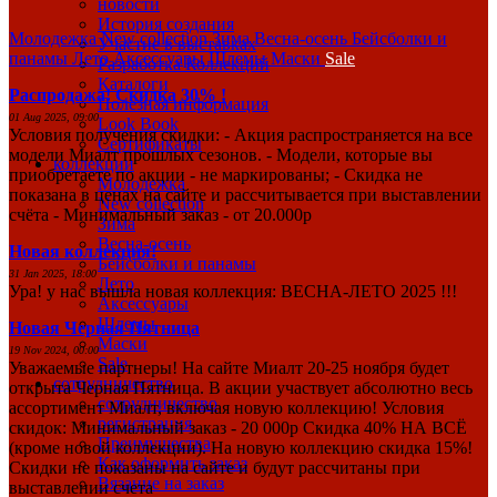
новости
История создания
Молодежка
New collection
Зима
Весна-осень
Бейсболки и
Участие в выставках
панамы
Лето
Аксессуары
Шлемы
Маски
Sale
Разработка Коллекций
Каталоги
Распродажа! Скидка 30% !
Полезная информация
01 Aug 2025, 09:00
Look Book
Условия получения скидки: - Акция распространяется на все
Сертификаты
модели Миалт прошлых сезонов. - Модели, которые вы
коллекции
приобретаете по акции - не маркированы; - Скидка не
Молодежка
показана в ценах на сайте и рассчитывается при выставлении
New collection
счёта - Минимальный заказ - от 20.000р
Зима
Весна-осень
Новая коллекция!
Бейсболки и панамы
31 Jan 2025, 18:00
Лето
Ура! у нас вышла новая коллекция: ВЕСНА-ЛЕТО 2025 !!!
Аксессуары
Шлемы
Новая Черная Пятница
Маски
19 Nov 2024, 00:00
Sale
Уважаемые партнеры! На сайте Миалт 20-25 ноября будет
сотрудничество
открыта Черная Пятница. В акции участвует абсолютно весь
сотрудничество
ассортимент Миалт, включая новую коллекцию! Условия
регистрация
скидок: Минимальный заказ - 20 000р Скидка 40% НА ВСЁ
Преимущества
(кроме новой коллекции). На новую коллекцию скидка 15%!
Как оформить заказ
Скидки не показаны на сайте и будут рассчитаны при
Вязание на заказ
выставлении счета