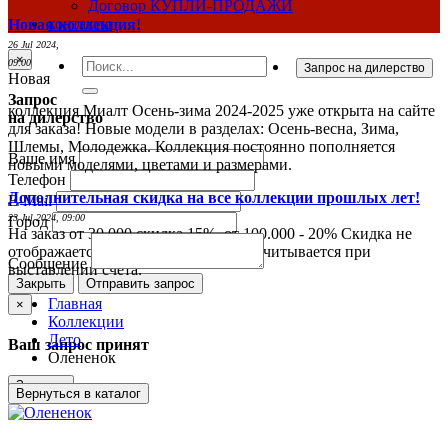
Договор КУПЛИ-ПРОДАЖИ
контакты
Новая коллекция!
26 Jul 2024,
×
09:00
Новая
Запрос
коллекция Миалт Осень-зима 2024-2025 уже открыта на сайте
на дилерство
для заказа! Новые модели в разделах: Осень-весна, Зима,
Шлемы, Молодежка. Коллекция постоянно пополняется
Ваше имя
новыми моделями, цветами и размерами.
Телефон
Дополнительная скидка на все коллекции прошлых лет!
E-Mail
23 Jul 2024, 09:00
Город
На заказ от 30.000 скидка 15%, от 100.000 - 20% Скидка не
отображается в ценах на сайте и рассчитывается при
Сообщение
выставлении счета.
Закрыть
Отправить запрос
Главная
×
Коллекции
Лето
Ваш запрос принят
Олененок
Закрыть