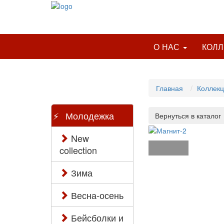
О НАС
КОЛ
Главная
Коллек
Молодежка
New
collection
Зима
Весна-осень
Бейсболки и