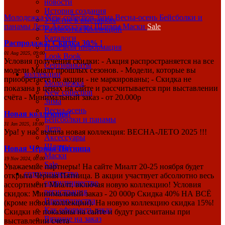
новости
История создания
Молодежка
New collection
Зима
Весна-осень
Бейсболки и
Участие в выставках
панамы
Лето
Аксессуары
Шлемы
Маски
Sale
Разработка Коллекций
Каталоги
Распродажа! Скидка 30% !
Полезная информация
01 Aug 2025, 09:00
Look Book
Условия получения скидки: - Акция распространяется на все
Сертификаты
модели Миалт прошлых сезонов. - Модели, которые вы
коллекции
приобретаете по акции - не маркированы; - Скидка не
Молодежка
показана в ценах на сайте и рассчитывается при выставлении
New collection
счёта - Минимальный заказ - от 20.000р
Зима
Весна-осень
Новая коллекция!
Бейсболки и панамы
31 Jan 2025, 18:00
Лето
Ура! у нас вышла новая коллекция: ВЕСНА-ЛЕТО 2025 !!!
Аксессуары
Шлемы
Новая Черная Пятница
Маски
19 Nov 2024, 00:00
Sale
Уважаемые партнеры! На сайте Миалт 20-25 ноября будет
сотрудничество
открыта Черная Пятница. В акции участвует абсолютно весь
сотрудничество
ассортимент Миалт, включая новую коллекцию! Условия
регистрация
скидок: Минимальный заказ - 20 000р Скидка 40% НА ВСЁ
Преимущества
(кроме новой коллекции). На новую коллекцию скидка 15%!
Как оформить заказ
Скидки не показаны на сайте и будут рассчитаны при
Вязание на заказ
выставлении счета