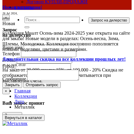
Договор КУПЛИ-ПРОДАЖИ
контакты
Новая коллекция!
26 Jul 2024,
×
09:00
Новая
Запрос
коллекция Миалт Осень-зима 2024-2025 уже открыта на сайте
на дилерство
для заказа! Новые модели в разделах: Осень-весна, Зима,
Шлемы, Молодежка. Коллекция постоянно пополняется
Ваше имя
новыми моделями, цветами и размерами.
Телефон
Дополнительная скидка на все коллекции прошлых лет!
E-Mail
23 Jul 2024, 09:00
Город
На заказ от 30.000 скидка 15%, от 100.000 - 20% Скидка не
отображается в ценах на сайте и рассчитывается при
Сообщение
выставлении счета.
Закрыть
Отправить запрос
Главная
×
Коллекции
Лето
Ваш запрос принят
Металлик
Закрыть