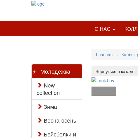
О НАС
КОЛ
Главная
Коллек
Молодежка
New
collection
Зима
Весна-осень
Бейсболки и