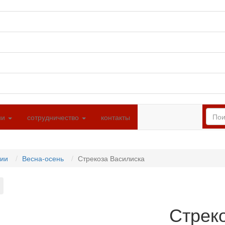
ии
сотрудничество
контакты
ции
Весна-осень
Стрекоза Василиска
Стрек