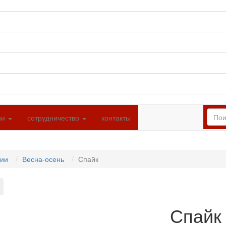
ии
сотрудничество
контакты
ции
Весна-осень
Спайк
Спайк