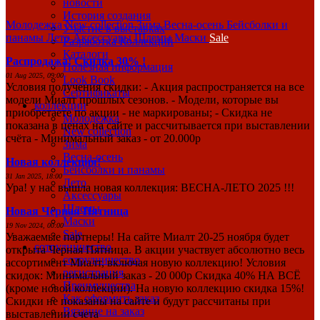
новости
История создания
Молодежка
New collection
Зима
Весна-осень
Бейсболки и
Участие в выставках
панамы
Лето
Аксессуары
Шлемы
Маски
Sale
Разработка Коллекций
Каталоги
Распродажа! Скидка 30% !
Полезная информация
01 Aug 2025, 09:00
Look Book
Условия получения скидки: - Акция распространяется на все
Сертификаты
модели Миалт прошлых сезонов. - Модели, которые вы
коллекции
приобретаете по акции - не маркированы; - Скидка не
Молодежка
показана в ценах на сайте и рассчитывается при выставлении
New collection
счёта - Минимальный заказ - от 20.000р
Зима
Весна-осень
Новая коллекция!
Бейсболки и панамы
31 Jan 2025, 18:00
Лето
Ура! у нас вышла новая коллекция: ВЕСНА-ЛЕТО 2025 !!!
Аксессуары
Шлемы
Новая Черная Пятница
Маски
19 Nov 2024, 00:00
Sale
Уважаемые партнеры! На сайте Миалт 20-25 ноября будет
сотрудничество
открыта Черная Пятница. В акции участвует абсолютно весь
сотрудничество
ассортимент Миалт, включая новую коллекцию! Условия
регистрация
скидок: Минимальный заказ - 20 000р Скидка 40% НА ВСЁ
Преимущества
(кроме новой коллекции). На новую коллекцию скидка 15%!
Как оформить заказ
Скидки не показаны на сайте и будут рассчитаны при
Вязание на заказ
выставлении счета