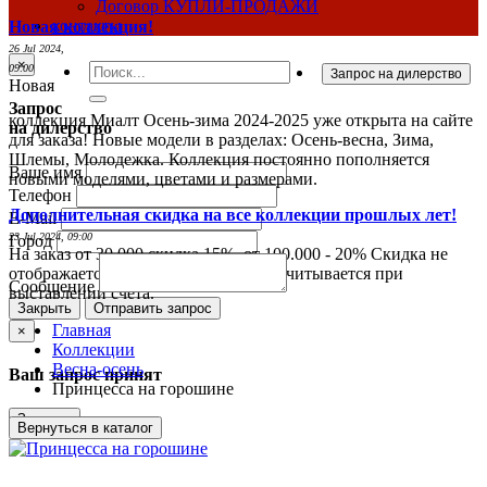
Договор КУПЛИ-ПРОДАЖИ
контакты
Новая коллекция!
26 Jul 2024,
×
09:00
Новая
Запрос
коллекция Миалт Осень-зима 2024-2025 уже открыта на сайте
на дилерство
для заказа! Новые модели в разделах: Осень-весна, Зима,
Шлемы, Молодежка. Коллекция постоянно пополняется
Ваше имя
новыми моделями, цветами и размерами.
Телефон
Дополнительная скидка на все коллекции прошлых лет!
E-Mail
23 Jul 2024, 09:00
Город
На заказ от 30.000 скидка 15%, от 100.000 - 20% Скидка не
отображается в ценах на сайте и рассчитывается при
Сообщение
выставлении счета.
Закрыть
Отправить запрос
Главная
×
Коллекции
Весна-осень
Ваш запрос принят
Принцесса на горошине
Закрыть