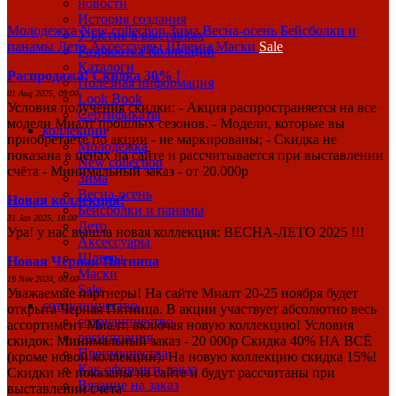
новости
История создания
Молодежка
New collection
Зима
Весна-осень
Бейсболки и
Участие в выставках
панамы
Лето
Аксессуары
Шлемы
Маски
Sale
Разработка Коллекций
Каталоги
Распродажа! Скидка 30% !
Полезная информация
01 Aug 2025, 09:00
Look Book
Условия получения скидки: - Акция распространяется на все
Сертификаты
модели Миалт прошлых сезонов. - Модели, которые вы
коллекции
приобретаете по акции - не маркированы; - Скидка не
Молодежка
показана в ценах на сайте и рассчитывается при выставлении
New collection
счёта - Минимальный заказ - от 20.000р
Зима
Весна-осень
Новая коллекция!
Бейсболки и панамы
31 Jan 2025, 18:00
Лето
Ура! у нас вышла новая коллекция: ВЕСНА-ЛЕТО 2025 !!!
Аксессуары
Шлемы
Новая Черная Пятница
Маски
19 Nov 2024, 00:00
Sale
Уважаемые партнеры! На сайте Миалт 20-25 ноября будет
сотрудничество
открыта Черная Пятница. В акции участвует абсолютно весь
сотрудничество
ассортимент Миалт, включая новую коллекцию! Условия
регистрация
скидок: Минимальный заказ - 20 000р Скидка 40% НА ВСЁ
Преимущества
(кроме новой коллекции). На новую коллекцию скидка 15%!
Как оформить заказ
Скидки не показаны на сайте и будут рассчитаны при
Вязание на заказ
выставлении счета