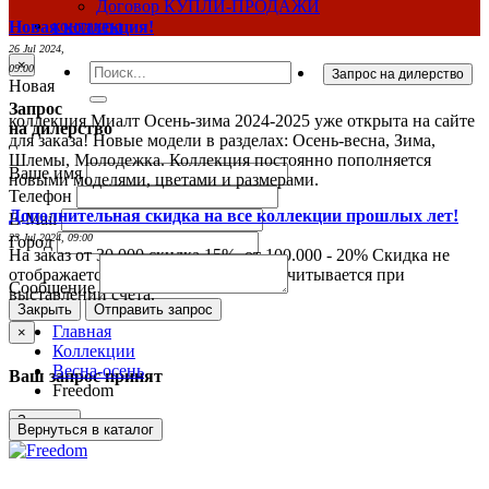
Договор КУПЛИ-ПРОДАЖИ
контакты
Новая коллекция!
26 Jul 2024,
×
09:00
Новая
Запрос
коллекция Миалт Осень-зима 2024-2025 уже открыта на сайте
на дилерство
для заказа! Новые модели в разделах: Осень-весна, Зима,
Шлемы, Молодежка. Коллекция постоянно пополняется
Ваше имя
новыми моделями, цветами и размерами.
Телефон
Дополнительная скидка на все коллекции прошлых лет!
E-Mail
23 Jul 2024, 09:00
Город
На заказ от 30.000 скидка 15%, от 100.000 - 20% Скидка не
отображается в ценах на сайте и рассчитывается при
Сообщение
выставлении счета.
Закрыть
Отправить запрос
Главная
×
Коллекции
Весна-осень
Ваш запрос принят
Freedom
Закрыть