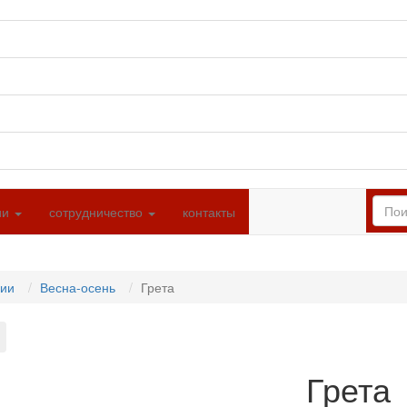
ии
сотрудничество
контакты
ции
Весна-осень
Грета
Грета