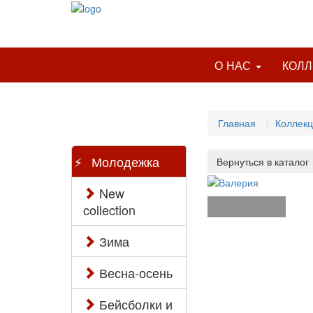
О НАС
КОЛ
Главная
Коллек
Молодежка
New
collection
Зима
Весна-осень
Бейсболки и