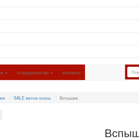
ии
сотрудничество
контакты
ции
SALE весна-осень
Вспышка
Вспыш