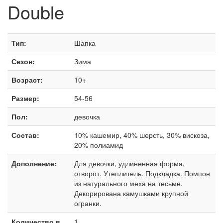
Double
Тип:
Шапка
Сезон:
Зима
Возраст:
10+
Размер:
54-56
Пол:
девочка
Состав:
10% кашемир, 40% шерсть, 30% вискоза,
20% полиамид
Дополнение:
Для девочки, удлиненная форма,
отворот. Утеплитель. Подкладка. Помпон
из натурального меха на тесьме.
Декорирована камушками крупной
огранки.
Количество в
1