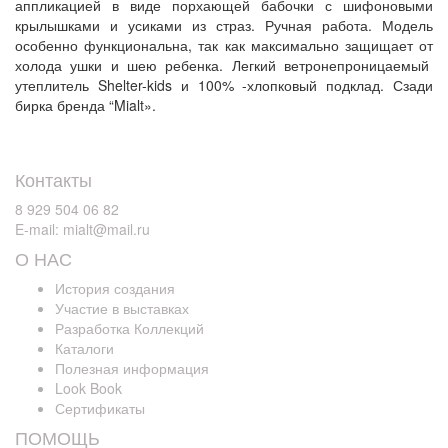
аппликацией в виде порхающей бабочки с шифоновыми
крылышками и усиками из страз. Ручная работа. Модель
особенно функциональна, так как максимально защищает от
холода ушки и шею ребенка. Легкий ветронепроницаемый
утеплитель Shelter-kids и 100% -хлопковый подклад. Сзади
бирка бренда “Mialt».
Контакты
8 929 504 06 82
E-mail: mialt@mail.ru
О НАС
История создания
Участие в выставках
Разработка Коллекций
Каталоги
Полезная информация
Look Book
Сертификаты
ПОМОЩЬ