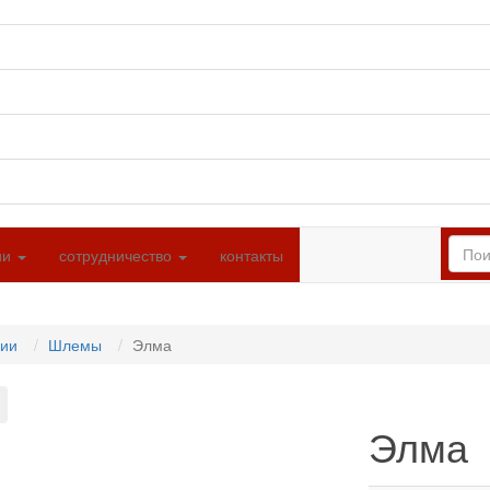
ии
сотрудничество
контакты
ции
Шлемы
Элма
Элма