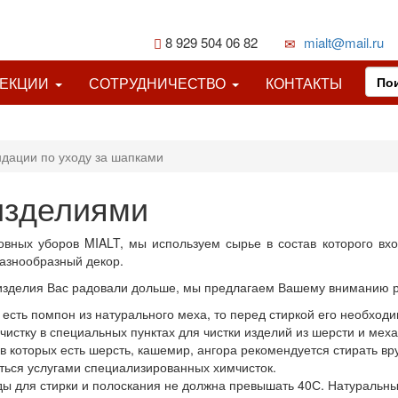
8 929 504 06 82
mialt@mail.ru
ЛЕКЦИИ
СОТРУДНИЧЕСТВО
КОНТАКТЫ
дации по уходу за шапками
изделиями
овных уборов MIALT, мы используем сырье в состав которого вхо
разнообразный декор.
 изделия Вас радовали дольше, мы предлагаем Вашему вниманию р
 есть помпон из натурального меха, то перед стиркой его необх
чистку в специальных пунктах для чистки изделий из шерсти и меха
ав которых есть шерсть, кашемир, ангора рекомендуется стирать 
ться услугами специализированных химчисток.
ы для стирки и полоскания не должна превышать 40С. Натуральны