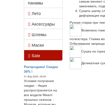
самым меняют св
панамы
замачивать, под
Сушить шапку сл
Лето
деформации изде
Ручная стирка при те
Аксессуары
Возможна глаж
Шлемы
полиэстера. Глажка во
Отбеливание запреще
Маски
Сушка на гори
Sale
Деликатная сух
Распродажа! Скидка
30% !
01 Aug 2025, 09:00
Условия получения
скидки: - Акция
распространяется на
все модели Миалт
прошлых сезонов. -
Модели, которые вы