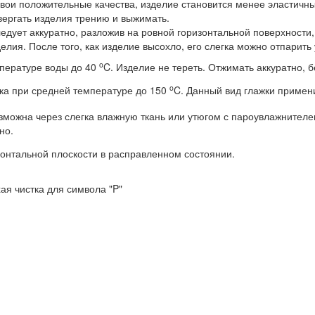
ои положительные качества, изделие становится менее эластичны
вергать изделия трению и выжимать.
едует аккуратно, разложив на ровной горизонтальной поверхности, 
лия. После того, как изделие высохло, его слегка можно отпарить
o
мпературе воды до 40
C. Изделие не тереть. Отжимать аккуратно, 
o
ка при средней температуре до 150
C. Данный вид глажки примени
зможна через слегка влажную ткань или утюгом с пароувлажнителе
но.
зонтальной плоскости в расправленном состоянии.
ая чистка для символа "P"